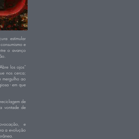
cura estimular
o consumismo e
ntre o avanço
ão.
Abre los ojos“
ue nos cerca;
um mergulho ao
igiosa - em que
 reciclagem de
 a vontade de
vocação, e
ara a evolução
orânea.