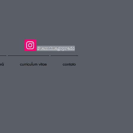
819048714391
@iamthiagoprado
erá
curriculum vitae
contato