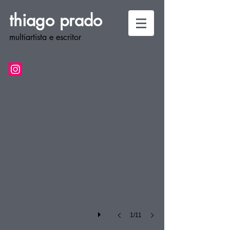
thiago prado​
multiartista e escritor
819048714391
1/11